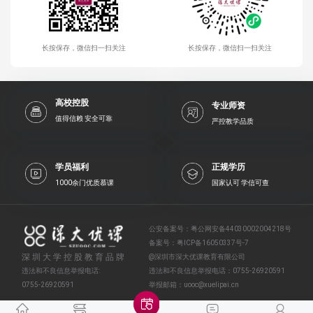
长按保存，微信扫一扫关注
长按保存，微信扫一扫关注
高校控股
专业师资
值得信赖 安全可靠
严控教学品质
学员福利
正规学历
1000余门优质慕课
国家认可 学信可查
公安备案号：
粤公网安备44030002004218号
备案号：
粤ICP备16050337号-7
深圳大学控股教育品牌
@深圳市深大优课教育有限公司
违法和不良信息举报电话:
违法和不良信息举报电话：
0755-26920591
0755-26920591
举报邮箱：
uooc@xuelipai.cn